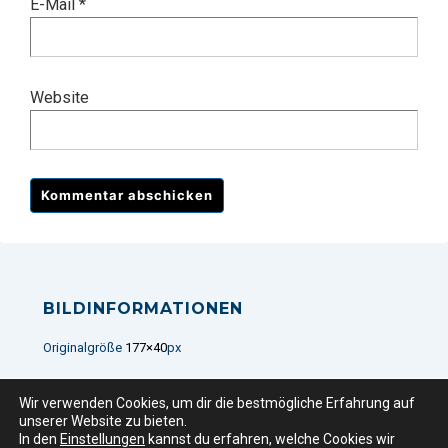
E-Mail
*
Website
BILDINFORMATIONEN
Originalgröße
177×40
px
Wir verwenden Cookies, um dir die bestmögliche Erfahrung auf
unserer Website zu bieten.
Copyright © 2026 www.secretisland.de
In den
Einstellungen
kannst du erfahren, welche Cookies wir