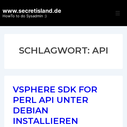
↓
www.secretisland.de
Zum
Men
HowTo to do Sysadmin :)
Inhalt
SCHLAGWORT:
API
VSPHERE SDK FOR
PERL API UNTER
DEBIAN
INSTALLIEREN