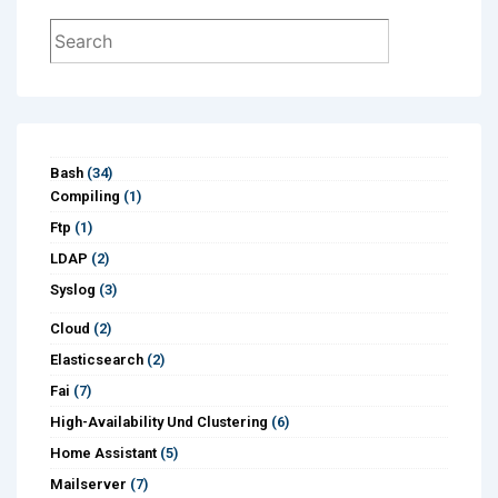
unter
Suchen
Debian
installieren
Bash
(34)
Compiling
(1)
Ftp
(1)
LDAP
(2)
Syslog
(3)
Cloud
(2)
Elasticsearch
(2)
Fai
(7)
High-Availability Und Clustering
(6)
Home Assistant
(5)
Mailserver
(7)