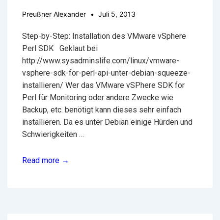
Preußner Alexander
Juli 5, 2013
Step-by-Step: Installation des VMware vSphere
Perl SDK Geklaut bei
http://www.sysadminslife.com/linux/vmware-
vsphere-sdk-for-perl-api-unter-debian-squeeze-
installieren/ Wer das VMware vSPhere SDK for
Perl für Monitoring oder andere Zwecke wie
Backup, etc. benötigt kann dieses sehr einfach
installieren. Da es unter Debian einige Hürden und
Schwierigkeiten …
vSphere
Read more →
SDK
for
Perl
API