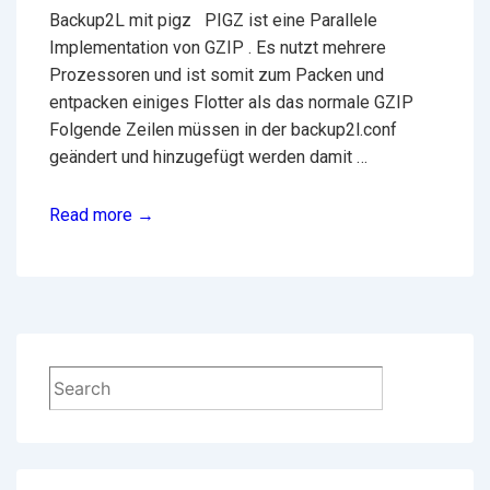
Backup2L mit pigz PIGZ ist eine Parallele
Implementation von GZIP . Es nutzt mehrere
Prozessoren und ist somit zum Packen und
entpacken einiges Flotter als das normale GZIP
Folgende Zeilen müssen in der backup2l.conf
geändert und hinzugefügt werden damit …
backup2l
Read more →
mit
pigz
Suchen