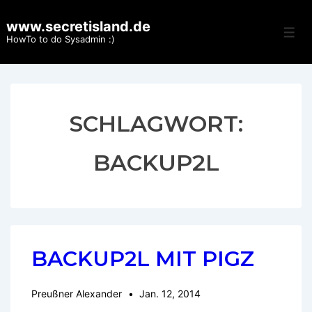
↓
www.secretisland.de
Zum
Men
HowTo to do Sysadmin :)
Inhalt
SCHLAGWORT:
BACKUP2L
BACKUP2L MIT PIGZ
Preußner Alexander
Jan. 12, 2014