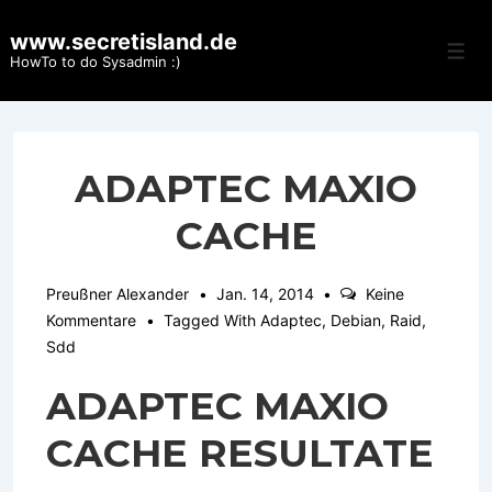
↓
www.secretisland.de
Zum
Men
HowTo to do Sysadmin :)
Inhalt
ADAPTEC MAXIO
CACHE
Preußner Alexander
Jan. 14, 2014
Keine
Kommentare
Tagged With
Adaptec
,
Debian
,
Raid
,
Sdd
ADAPTEC MAXIO
CACHE RESULTATE