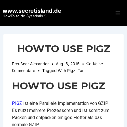
↓
www.secretisland.de
Zum
Men
HowTo to do Sysadmin :)
Inhalt
HOWTO USE PIGZ
Preußner Alexander
Aug. 6, 2015
Keine
Kommentare
Tagged With
Pigz
,
Tar
HOWTO USE PIGZ
PIGZ
ist eine Parallele Implementation von GZIP .
Es nutzt mehrere Prozessoren und ist somit zum
Packen und entpacken einiges Flotter als das
normale GZIP.