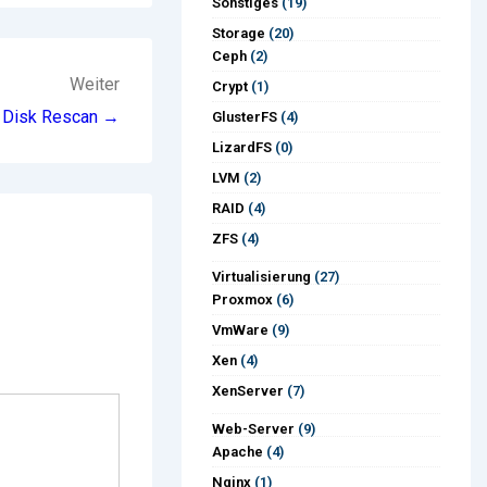
Sonstiges
(19)
Storage
(20)
Ceph
(2)
Weiter
Crypt
(1)
Disk Rescan →
GlusterFS
(4)
LizardFS
(0)
LVM
(2)
RAID
(4)
ZFS
(4)
Virtualisierung
(27)
Proxmox
(6)
VmWare
(9)
Xen
(4)
XenServer
(7)
Web-Server
(9)
Apache
(4)
Nginx
(1)