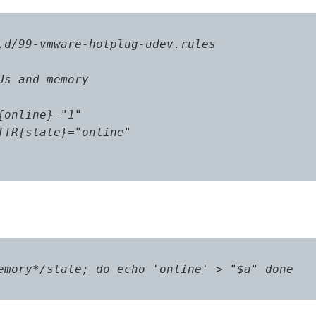
d/99-vmware-hotplug-udev.rules

s and memory

online}="1"

TR{state}="online"

emory*/state; do echo 'online' > "$a" done