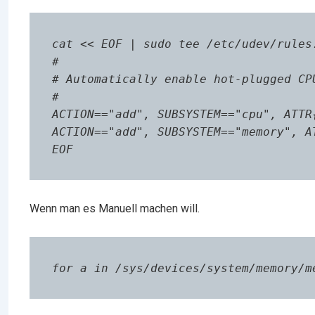
cat << EOF | sudo tee /etc/udev/rules.
#

# Automatically enable hot-plugged CPU
#

ACTION=="add", SUBSYSTEM=="cpu", ATTR{
ACTION=="add", SUBSYSTEM=="memory", AT
EOF
Wenn man es Manuell machen will.
for a in /sys/devices/system/memory/m