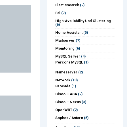
Elasticsearch
(2)
Fai
(7)
High-Availability Und Clustering
(6)
Home Assistant
(5)
Mailserver
(7)
Monitoring
(6)
MySQL Server
(4)
Percona MySQL
(1)
Nameserver
(2)
Network
(13)
Brocade
(1)
Cisco – ASA
(2)
Cisco – Nexus
(3)
OpenWRT
(2)
Sophos / Astaro
(5)